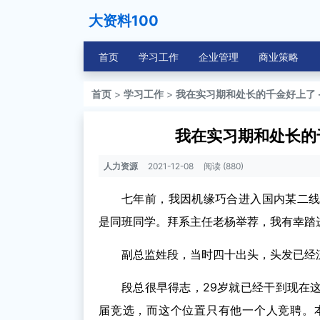
大资料100
首页
学习工作
企业管理
商业策略
首页
>
学习工作
>
我在实习期和处长的千金好上了 -
我在实习期和处长的千
人力资源
2021-12-08
阅读 (880)
七年前，我因机缘巧合进入国内某二
是同班同学。拜系主任老杨举荐，我有幸踏
副总监姓段，当时四十出头，头发已经
段总很早得志，29岁就已经干到现在
届竞选，而这个位置只有他一个人竞聘。