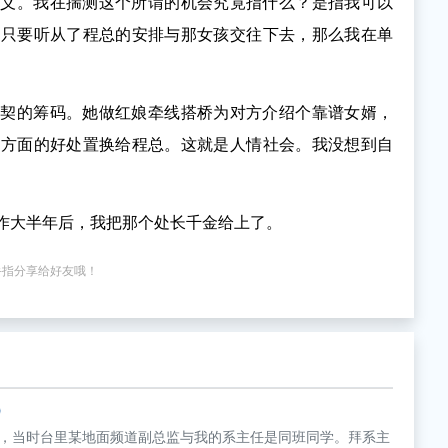
含义。我在揣测这个所谓的机会究竟指什么？是指我可以
我只要听从了程总的安排与那女孩交往下去，那么我在单
默契的筹码。她做红娘牵线搭桥为对方介绍个靠谱女婿，
它方面的好处置换给程总。这就是人情社会。我没想到自
作大半年后，我把那个处长千金给上了。
手指分享给好友哦！
)
，当时台里某地面频道副总监与我的系主任是同班同学。拜系主