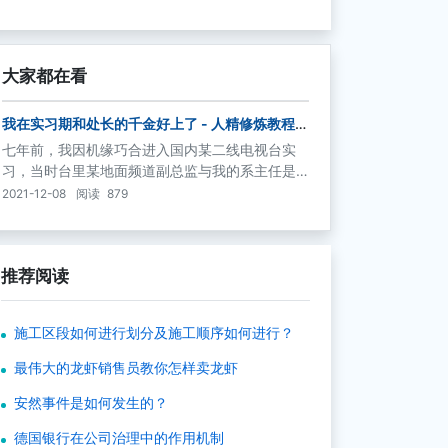
大家都在看
我在实习期和处长的千金好上了 - 人精修炼教程
(1)
七年前，我因机缘巧合进入国内某二线电视台实
习，当时台里某地面频道副总监与我的系主任是
同班同学。拜系主任老杨举荐，我有幸踏进这个
2021-12-08
阅读
879
圈子。 副总监姓段，当时四十出头，头发已经泛
白。虽然他是副的，但称呼上仍是段总。这是惯
例。
推荐阅读
施工区段如何进行划分及施工顺序如何进行？
最伟大的龙虾销售员教你怎样卖龙虾
安然事件是如何发生的？
德国银行在公司治理中的作用机制