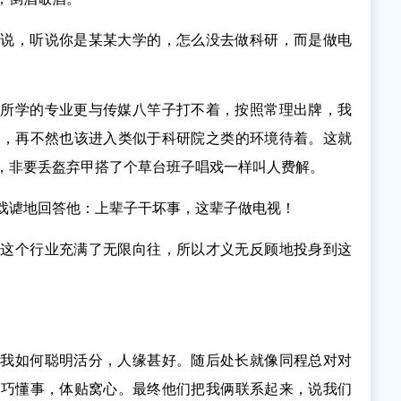
笑说，听说你是某某大学的，怎么没去做科研，而是做电
，所学的专业更与传媒八竿子打不着，按照常理出牌，我
博，再不然也该进入类似于科研院之类的环境待着。这就
，非要丢盔弃甲搭了个草台班子唱戏一样叫人费解。
戏谑地回答他：上辈子干坏事，这辈子做电视！
视这个行业充满了无限向往，所以才义无反顾地投身到这
夸我如何聪明活分，人缘甚好。随后处长就像同程总对对
乖巧懂事，体贴窝心。最终他们把我俩联系起来，说我们