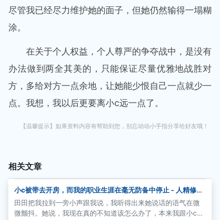
尽管我已经尽力维护她的面子，但她仍然输得一塌糊
涂。
在关于个人权益，个人尊严的争夺战中，是没有
办法做到两全其美的，只能保证尽量优雅地战胜对
方，多给对方一点余地，让她能少恨自己一点就少一
点。我想，我以后更要离小c远一点了。
【温馨提示】如果资料内容有帮助到您，别忘动动小手指分享给好友哦！
相关文章
小c被带去开房，而我的职业生涯在毫无防备中停止 - 人精修炼
教程(完)
田田把我拉到一旁小声跟我说，我听得出来她说话的语气在微
微颤抖。她说，我现在真的不知道该怎么办了，本来我跟小c是