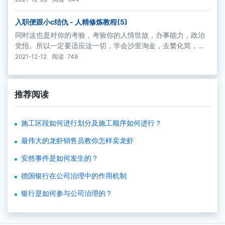
入职便跟小c结仇 - 人精修炼教程(5)
同时这也是对你的考验，考验你的人情世故，办事能力，政治
觉悟。所以一定要适应这一切，学会沙里淘金，去繁化简，找
到最重要的信息量，努力让领导满意。频道里与我一同入职的
2021-12-12
阅读
749
另外两个同事，都是家属子弟。姑且叫他们一个小c，一个小z
好了。
推荐阅读
施工区段如何进行划分及施工顺序如何进行？
最伟大的龙虾销售员教你怎样卖龙虾
安然事件是如何发生的？
德国银行在公司治理中的作用机制
银行是如何参与公司治理的？