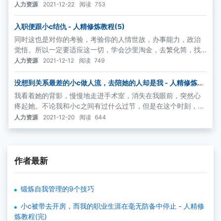
送客户上来开房休息的，但是那个客户喝多了把小c带进去了，
人力资源
2021-12-22
阅读
753
小c其实也喝多了，乐颠颠地就跟着进去了。我实在是没拦住。
入职便跟小c结仇 - 人精修炼教程(5)
同时这也是对你的考验，考验你的人情世故，办事能力，政治
觉悟。所以一定要适应这一切，学会沙里淘金，去繁化简，找
到最重要的信息量，努力让领导满意。频道里与我一同入职的
人力资源
2021-12-12
阅读
749
另外两个同事，都是家属子弟。姑且叫他们一个小c，一个小z
好了。
没想到关系最差的小c做人流，去陪她的人却是我 - 人精修炼教
程(13)
我看着她的背影，慢慢地走进手术室，消失在我眼前，突然心
疼起她。不论我和小c之间有过什么过节，但是在这个时刻，作
为旁观者，有哪个男人还会无动于衷地继续选择铁石心肠呢？
人力资源
2021-12-20
阅读
644
作者最新
锻炼自我管理的9个技巧
小c被带去开房，而我的职业生涯在毫无防备中停止 - 人精修
炼教程(完)