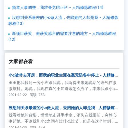
频道人事调整，我准备竞聘正科 - 人精修炼教程(14)
没想到关系最差的小c做人流，去陪她的人却是我 - 人精修炼
教程(13)
新项目获奖，做获奖感言的需要注意的地方 - 人精修炼教程
(12)
大家都在看
小c被带去开房，而我的职业生涯在毫无防备中停止 - 人精修炼
教程(完)
田田把我拉到一旁小声跟我说，我听得出来她说话的语气在微
微颤抖。她说，我现在真的不知道该怎么办了，本来我跟小c是
送客户上来开房休息的，但是那个客户喝多了把小c带进去了，
2021-12-22
阅读
753
小c其实也喝多了，乐颠颠地就跟着进去了。我实在是没拦住。
没想到关系最差的小c做人流，去陪她的人却是我 - 人精修炼教
程(13)
我看着她的背影，慢慢地走进手术室，消失在我眼前，突然心
疼起她。不论我和小c之间有过什么过节，但是在这个时刻，作
为旁观者，有哪个男人还会无动于衷地继续选择铁石心肠呢？
2021-12-20
阅读
644