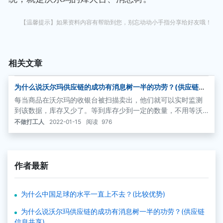
【温馨提示】如果资料内容有帮助到您，别忘动动小手指分享给好友哦！
相关文章
为什么说沃尔玛供应链的成功有消息树一半的功劳？(供应链信
息共享)
每当商品在沃尔玛的收银台被扫描卖出，他们就可以实时监测
到该数据，库存又少了。等到库存少到一定的数量，不用等沃
尔玛下单子或通知，供货商直接就开上卡车把货给送去了。通
不做打工人
2022-01-15
阅读
976
过这样的信息共享，沃尔玛库存大幅下降，脱销也少了很多。
作者最新
为什么中国足球的水平一直上不去？(比较优势)
为什么说沃尔玛供应链的成功有消息树一半的功劳？(供应链
信息共享)