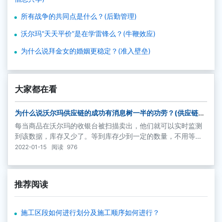
所有战争的共同点是什么？(后勤管理)
沃尔玛“天天平价”是在学雷锋么？(牛鞭效应)
为什么说拜金女的婚姻更稳定？(准入壁垒)
大家都在看
为什么说沃尔玛供应链的成功有消息树一半的功劳？(供应链信
息共享)
每当商品在沃尔玛的收银台被扫描卖出，他们就可以实时监测
到该数据，库存又少了。等到库存少到一定的数量，不用等沃
尔玛下单子或通知，供货商直接就开上卡车把货给送去了。通
2022-01-15
阅读
976
过这样的信息共享，沃尔玛库存大幅下降，脱销也少了很多。
推荐阅读
施工区段如何进行划分及施工顺序如何进行？