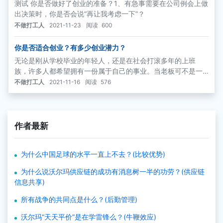
测试 你是否做好了创业的准备？1、有急事需要在公司例会上做
出决策时，你是否会说“再让我考虑一下”？
不做打工人
2021-11-23
阅读
600
你是否适合创业？有多少创业潜力？
无论是刚从学校毕业的年轻人，还是在社会打滚多年的上班
族，许多人都希望拥有一份属于自己的事业。当老板可不是一
件容易的事，你是否适合创业？有多少创业潜力？下列测验可
不做打工人
2021-11-16
阅读
576
帮助你决定自己是否应当加入创业者的行列。
作者最新
为什么中国足球的水平一直上不去？(比较优势)
为什么说沃尔玛供应链的成功有消息树一半的功劳？(供应链
信息共享)
所有战争的共同点是什么？(后勤管理)
沃尔玛“天天平价”是在学雷锋么？(牛鞭效应)