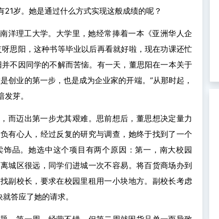
有21岁。她是通过什么方式实现这般成绩的呢？
—南洋理工大学。大学里，她经常捧着一本《亚洲华人企
哎呀思阳，这种书等毕业以后再看就好啦，现在功课还忙
阳并不因同学的不解而苦恼。有一天，董思阳在一本关于
意是创业的第一步，也是成为企业家的开端。”从那时起，
暗发芽。
难，而迈出第一步尤其艰难。思前想后，董思想决定量力
不负有心人，经过反复的研究与调查，她终于找到了一个
卖饰品。她选中这个项目有两个原因：第一，南大校园
大离城区很远，同学们进城一次不容易。将百货商场办到
去找副校长，要求在校园里租用一小块地方。副校长考虑
很快就答应了她的请求。