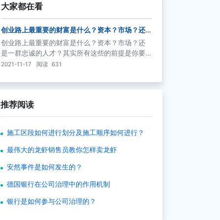
大家都在看
创业路上最重要的财富是什么？资本？市场？还
是一群忠诚的人才？
创业路上最重要的财富是什么？资本？市场？还
是一群忠诚的人才？其实所有这些的前提是你要
有一个善于发现机会和把握世事的头脑。现代经
2021-11-17
阅读
631
济社会，更需要头脑灵活、随机应变的“统帅”。知
识丰富、思维敏捷、直觉敏锐、感情丰富——这
些都将成为创业路上的“黄金智囊”，智慧的头脑将
推荐阅读
成为创业的成功法宝。
施工区段如何进行划分及施工顺序如何进行？
最伟大的龙虾销售员教你怎样卖龙虾
安然事件是如何发生的？
德国银行在公司治理中的作用机制
银行是如何参与公司治理的？