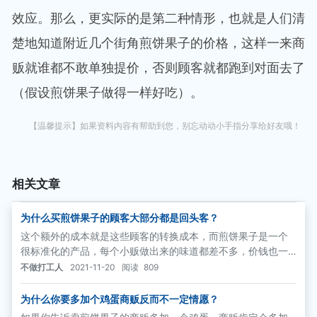
效应。那么，更实际的是第二种情形，也就是人们清
楚地知道附近几个街角煎饼果子的价格，这样一来商
贩就谁都不敢单独提价，否则顾客就都跑到对面去了
（假设煎饼果子做得一样好吃）。
【温馨提示】如果资料内容有帮助到您，别忘动动小手指分享给好友哦！
相关文章
为什么买煎饼果子的顾客大部分都是回头客？
这个额外的成本就是这些顾客的转换成本，而煎饼果子是一个
很标准化的产品，每个小贩做出来的味道都差不多，价钱也一
样，绕路买别的商贩的煎饼果子并不能给这个顾客增加更多的
不做打工人
2021-11-20
阅读
809
效益，反而要产生额外的转换成本。于是，绕路的人不多，都
是这家街角商贩的回头客。
为什么你要多加个鸡蛋商贩反而不一定情愿？