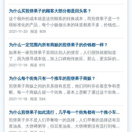
为什么买煎饼果子的顾客大部分都是回头客？
这个额外的成本就是这些顾客的转换成本，而煎饼果子是一个
很标准化的产品，每个小贩做出来的味道都差不多，价钱也一
样，绕路买别的商贩的煎饼果子并不能给这个顾客增加更多的
2021-11-20
阅读
809
效益，反而要产生额外的转换成本。于是，绕路的人不多，都
是这家街角商贩的回头客。
为什么一定范围内所有商贩的煎饼果子的价钱都一样？
如果有一家煎饼果子卖得比别人的便宜，人们很快就都知道
了，因为搜寻成本低，加上口碑相传效应。那么，更实际的是
第二种情形，也就是人们清楚地知道附近几个街角煎饼果子的
2021-11-19
阅读
615
价格，这样一来商贩就谁都不敢单独提价，否则顾客就都跑到
对面去了
为什么每个街角只有一个推车的煎饼果子商贩？
煎饼果子商贩之间的关系很有意思，他们同时存在着竞争和垄
断。每一个商贩占据一个街角，基本上垄断了通过这个街角的
人群的需求。他们又同时互相竞争着对方的顾客，如果有人愿
2021-11-18
阅读
594
意从对面马路拐个弯儿到这边来买煎饼果子，就是竞争过来的
需求。
为什么煎饼果子如此流行，几乎每一个街角都有一个推小车卖
煎饼果子的小商贩？
煎饼果子并不是人们早餐唯一的选择，人们早餐的选择还有豆
浆油条、大饼稀粥等，但豆浆油条、大饼稀粥没有流行到每一