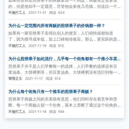
如果你告诉卖煎饼果子的商贩多加一个鸡蛋，商贩肯定会多加
的，但是他却不一定愿意，尽管他会多收几毛钱，但这比一个
鸡蛋的成本还贵。
不做打工人
2021-11-21
阅读
634
为什么一定范围内所有商贩的煎饼果子的价钱都一样？
如果有一家煎饼果子卖得比别人的便宜，人们很快就都知道
了，因为搜寻成本低，加上口碑相传效应。那么，更实际的是
第二种情形，也就是人们清楚地知道附近几个街角煎饼果子的
不做打工人
2021-11-19
阅读
615
价格，这样一来商贩就谁都不敢单独提价，否则顾客就都跑到
对面去了
为什么煎饼果子如此流行，几乎每一个街角都有一个推小车卖
煎饼果子的小商贩？
煎饼果子并不是人们早餐唯一的选择，人们早餐的选择还有豆
浆油条、大饼稀粥等，但豆浆油条、大饼稀粥没有流行到每一
个街角都有一个小商贩的程度，这是因为豆浆油条和大饼稀粥
管理之王
2021-11-17
阅读
614
相对煎饼果子来说，不容易做、也不容易吃。
为什么每个街角只有一个推车的煎饼果子商贩？
煎饼果子商贩之间的关系很有意思，他们同时存在着竞争和垄
断。每一个商贩占据一个街角，基本上垄断了通过这个街角的
人群的需求。他们又同时互相竞争着对方的顾客，如果有人愿
不做打工人
2021-11-18
阅读
594
意从对面马路拐个弯儿到这边来买煎饼果子，就是竞争过来的
需求。