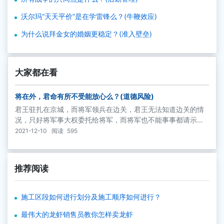
沃尔玛“天天平价”是在学雷锋么？(牛鞭效应)
为什么说拜金女的婚姻更稳定？(准入壁垒)
大家都在看
将在外，君命有所不受能放心么？(道德风险)
君王驻扎在京城，而将军领兵在边关，君王无法知道边关的情
况，只好将军事大权委托给将军，而将军也不能事事都请示，
那样将贻误战机，所以就有“将在外，君命有所不受”的说法。这
2021-12-10
阅读
595
样的委托和代理关系有的时候是有效的，有的时候恰恰是最无
效的。
推荐阅读
施工区段如何进行划分及施工顺序如何进行？
最伟大的龙虾销售员教你怎样卖龙虾