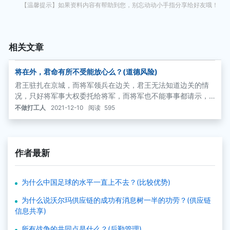
【温馨提示】如果资料内容有帮助到您，别忘动动小手指分享给好友哦！
相关文章
将在外，君命有所不受能放心么？(道德风险)
君王驻扎在京城，而将军领兵在边关，君王无法知道边关的情
况，只好将军事大权委托给将军，而将军也不能事事都请示，
那样将贻误战机，所以就有“将在外，君命有所不受”的说法。这
不做打工人
2021-12-10
阅读
595
样的委托和代理关系有的时候是有效的，有的时候恰恰是最无
效的。
作者最新
为什么中国足球的水平一直上不去？(比较优势)
为什么说沃尔玛供应链的成功有消息树一半的功劳？(供应链
信息共享)
所有战争的共同点是什么？(后勤管理)