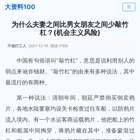
大资料100
☰
为什么夫妻之间比男女朋友之间少敲竹
杠？(机会主义风险)
不做打工人
2021-12-16
阅读 (750)
中国有句俗语叫“敲竹杠”，意思是说利用别人的
弱点来讹诈钱财。“敲竹杠”的由来有多种说法，其中
最流行的有两种。
第一种说法：清朝年间，朝廷严禁倒买倒卖鸦
片，各地水陆要塞均设关卡检查过往车船，以防鸦片
流入境内。有一个水运客商运载鸦片，他把船上的竹
杠和船篙中间掏穿，将鸦片藏在其中，准备蒙混过