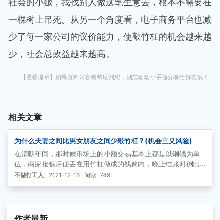
社会的小贩，我找别人做这笔生意去，根本不需要在
一棵树上吊死。从另一个角度看，电子商务平台也减
少了每一家公司的议价能力，使敲竹杠的机会越来越
少，社会总效益越来越高。
【温馨提示】如果资料内容有帮助到您，别忘动动小手指分享给好友哦！
相关文章
为什么夫妻之间比男女朋友之间少敲竹杠？(机会主义风险)
在清朝年间，那时候市场上的小额交易基本上都是以铜钱为单
位，商家接钱后便丢在用竹杠做成的钱筒内，晚上结账时倒出
来数一数，看一看今天挣了多少。当地的地痞流氓常去店铺勒
不做打工人
2021-12-16
阅读
749
索钱财，根据黑社会的规矩，他们根本不说话，一进门就只是
恶狠狠地敲打竹钱筒。店主看到了，自然就知道他们要干什
么，如果识相的话就赶紧掏钱“孝敬”，以保平安。
作者最新