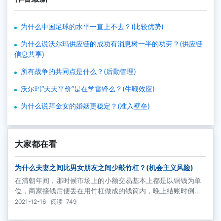
为什么中国足球的水平一直上不去？(比较优势)
为什么说沃尔玛供应链的成功有消息树一半的功劳？(供应链
信息共享)
所有战争的共同点是什么？(后勤管理)
沃尔玛“天天平价”是在学雷锋么？(牛鞭效应)
为什么说拜金女的婚姻更稳定？(准入壁垒)
大家都在看
为什么夫妻之间比男女朋友之间少敲竹杠？(机会主义风险)
在清朝年间，那时候市场上的小额交易基本上都是以铜钱为单
位，商家接钱后便丢在用竹杠做成的钱筒内，晚上结账时倒出
来数一数，看一看今天挣了多少。当地的地痞流氓常去店铺勒
2021-12-16
阅读
749
索钱财，根据黑社会的规矩，他们根本不说话，一进门就只是