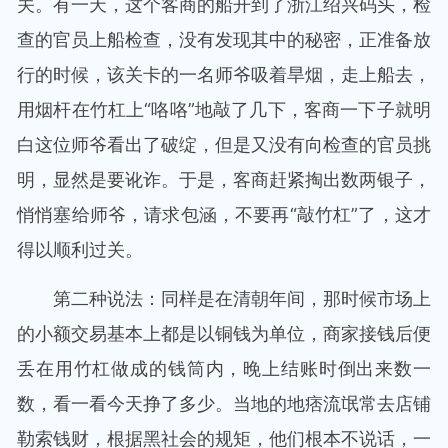
关。有一天，这个客商的船开到了浙江绍兴码头，检
查的官员上船检查，没有发现其中的秘密，正准备放
行的时候，该关卡的一名师爷吸着旱烟，走上船去，
用烟杆在竹杠上“咯咯”地敲了几下，客商一下子就明
白这位师爷看出了破绽，但是又没有向检查的官员挑
明，显然是要讹诈。于是，客商赶紧掏出数两银子，
悄悄塞给师爷，请求包涵，不要再“敲竹杠”了，这才
得以顺利过关。
第二种说法：同样是在清朝年间，那时候市场上
的小额交易基本上都是以铜钱为单位，商家接钱后便
丢在用竹杠做成的钱筒内，晚上结账时倒出来数一
数，看一看今天挣了多少。当地的地痞流氓常去店铺
勒索钱财，根据黑社会的规矩，他们根本不说话，一