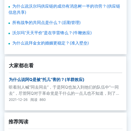
为什么说沃尔玛供应链的成功有消息树一半的功劳？(供应链
信息共享)
所有战争的共同点是什么？(后勤管理)
沃尔玛“天天平价”是在学雷锋么？(牛鞭效应)
为什么说拜金女的婚姻更稳定？(准入壁垒)
大家都在看
为什么说阿Q是被“托儿”害的？(羊群效应)
听着别人喊“同去同去”，于是阿Q也加入到他们的队伍中“一同
去”，尽管阿Q对于革命党是干什么的一点儿也不知道，到了小
说的最后，也因为“同去同去”作为革命党的替罪羊，糊里糊涂地
2021-12-26
阅读
860
丢了命。
推荐阅读