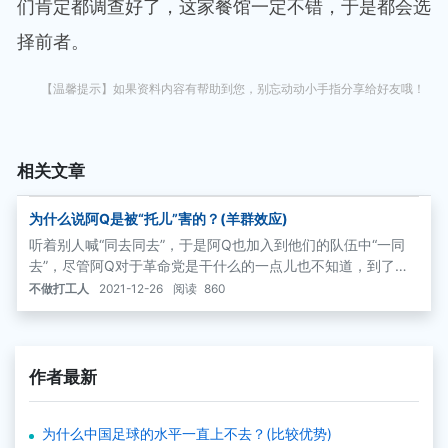
们肯定都调查好了，这家餐馆一定不错，于是都会选
择前者。
【温馨提示】如果资料内容有帮助到您，别忘动动小手指分享给好友哦！
相关文章
为什么说阿Q是被“托儿”害的？(羊群效应)
听着别人喊“同去同去”，于是阿Q也加入到他们的队伍中“一同
去”，尽管阿Q对于革命党是干什么的一点儿也不知道，到了小
说的最后，也因为“同去同去”作为革命党的替罪羊，糊里糊涂地
不做打工人
2021-12-26
阅读
860
丢了命。
作者最新
为什么中国足球的水平一直上不去？(比较优势)