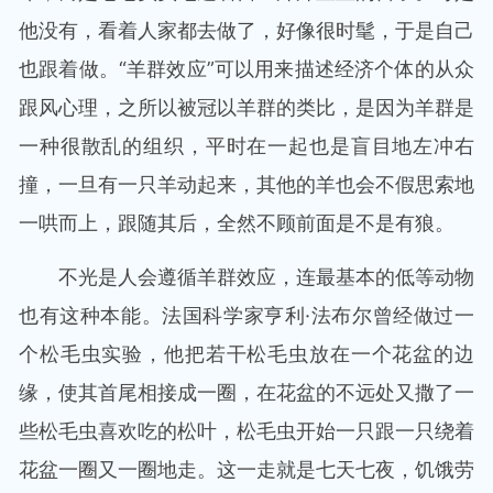
他没有，看着人家都去做了，好像很时髦，于是自己
也跟着做。“羊群效应”可以用来描述经济个体的从众
跟风心理，之所以被冠以羊群的类比，是因为羊群是
一种很散乱的组织，平时在一起也是盲目地左冲右
撞，一旦有一只羊动起来，其他的羊也会不假思索地
一哄而上，跟随其后，全然不顾前面是不是有狼。
不光是人会遵循羊群效应，连最基本的低等动物
也有这种本能。法国科学家亨利·法布尔曾经做过一
个松毛虫实验，他把若干松毛虫放在一个花盆的边
缘，使其首尾相接成一圈，在花盆的不远处又撒了一
些松毛虫喜欢吃的松叶，松毛虫开始一只跟一只绕着
花盆一圈又一圈地走。这一走就是七天七夜，饥饿劳