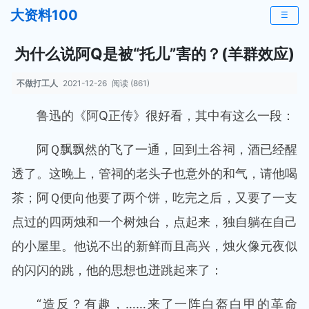
大资料100
☰
为什么说阿Q是被“托儿”害的？(羊群效应)
不做打工人
2021-12-26
阅读 (861)
鲁迅的《阿Q正传》很好看，其中有这么一段：
阿Ｑ飘飘然的飞了一通，回到土谷祠，酒已经醒
透了。这晚上，管祠的老头子也意外的和气，请他喝
茶；阿Ｑ便向他要了两个饼，吃完之后，又要了一支
点过的四两烛和一个树烛台，点起来，独自躺在自己
的小屋里。他说不出的新鲜而且高兴，烛火像元夜似
的闪闪的跳，他的思想也迸跳起来了：
“造反？有趣，……来了一阵白盔白甲的革命