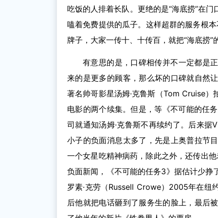
吃饭的人排着长队。更绝的是“海底捞”在
嗑着免费提供的瓜子。这样超群的服务根本不
牌子，大家一传十、十传百，就把“海底捞”
有意思的是，口碑相传并不一定都是
来的是更多的顾客，那么坏的口碑就自然
著名帅哥影星汤姆·克鲁斯（Tom Crui
电影的两个续集。但是，等《不可能的任务3
司就通知汤姆·克鲁斯不再续约了。后来据V
小子的负面消息太多了，先是上奥普拉节
一个女星吃精神病药，除此之外，还传出他老
负面新闻，《不可能的任务3》据估计少挣了
罗素·克劳（Russell Crowe）20
后他就把电话砸到了服务生的脸上，最后