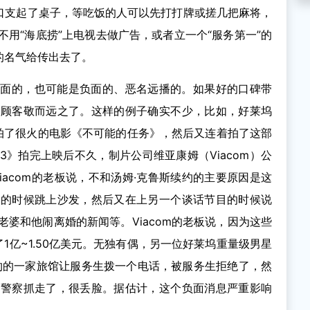
门口支起了桌子，等吃饭的人可以先打打牌或搓几把麻将，
用“海底捞”上电视去做广告，或者立一个“服务第一”的
的名气给传出去了。
正面的，也可能是负面的、恶名远播的。如果好的口碑带
让顾客敬而远之了。这样的例子确实不少，比如，好莱坞
se）拍了很火的电影《不可能的任务》，然后又连着拍了这部
》拍完上映后不久，制片公司维亚康姆（Viacom）公
iacom的老板说，不和汤姆·克鲁斯续约的主要原因是这
目的时候跳上沙发，然后又在上另一个谈话节目的时候说
婆和他闹离婚的新闻等。Viacom的老板说，因为这些
1亿~1.50亿美元。无独有偶，另一位好莱坞重量级男星
05年在纽约的一家旅馆让服务生拨一个电话，被服务生拒绝了，然
被警察抓走了，很丢脸。据估计，这个负面消息严重影响