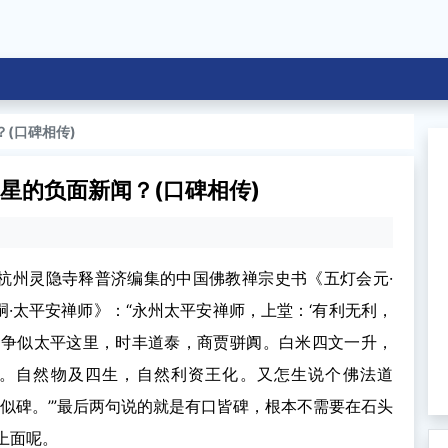
(口碑相传)
星的负面新闻？(口碑相传)
间杭州灵隐寺释普济编集的中国佛教禅宗史书《五灯会元·
嗣·太平安禅师》：“永州太平安禅师，上堂：‘有利无利，
。争似太平这里，时丰道泰，商贾骈阗。白米四文一升，
。自然物及四生，自然利资王化。又怎生说个佛法道
口似碑。’”最后两句说的就是有口皆碑，根本不需要在石头
上面呢。