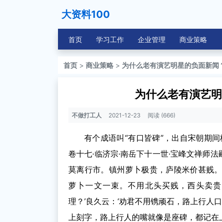
大资料100
首页
学习工作
企业管理
商业策略
首页
>
商业策略
>
为什么老有演艺明星的负面新闻？
为什么老有演艺明
不做打工人
2021-12-23
阅读 (666)
有个成语叫“有口皆碑”，出自宋朝期
卷十七·临济宗·南岳下十一世·宝峰文禅师法
莫离行市。镇州萝卜极贵，庐陵米价甚贱
萝卜一文一束。不用北头买贱，西头卖贵
理？’良久云：‘劝君不用镌顽石，路上行人
上刻字，路上行人的嘴就像是座碑，都记在