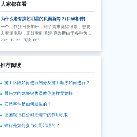
大家都在看
为什么老有演艺明星的负面新闻？(口碑相传)
一个工作狂日夜加班，到了周末觉得很累，想要
去看场电影，正好看到汤姆·克鲁斯由于各种负面
消息被解雇了，才知道原来他演的《不可能的任
2021-12-23
阅读
665
务3》正在上演，那就看看去吧。这样一来，虽然
是负面消息，却起到了一个传递消息的作用，使
更多的人知道了这部电影，反而有可能增加电影
推荐阅读
的票房。
施工区段如何进行划分及施工顺序如何进行？
最伟大的龙虾销售员教你怎样卖龙虾
安然事件是如何发生的？
德国银行在公司治理中的作用机制
银行是如何参与公司治理的？