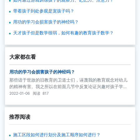
带着孩子到处参观是宠孩子吗？
用功的学习会损害孩子的神经吗？
天才孩子但是数学很弱，如何有趣的教育孩子数学？
大家都在看
用功的学习会损害孩子的神经吗？
那些谙于世故的旧教育的卫道士们，诬蔑我的教育观念对幼儿
的精神有害。我之所以在前面几节中反复论证兴趣对孩子学习
的重要性，就是为了用强大的事实证明有兴趣的主动学习不会
2022-01-06
阅读
817
挫伤孩子的身心健康。依我看，正是旧式的教育才有害于幼儿
的神经呢！
推荐阅读
施工区段如何进行划分及施工顺序如何进行？