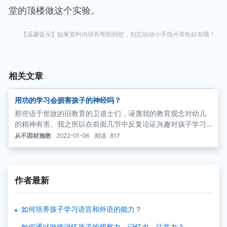
堂的顶楼做这个实验。
【温馨提示】如果资料内容有帮助到您，别忘动动小手指分享给好友哦！
相关文章
用功的学习会损害孩子的神经吗？
那些谙于世故的旧教育的卫道士们，诬蔑我的教育观念对幼儿
的精神有害。我之所以在前面几节中反复论证兴趣对孩子学习
的重要性，就是为了用强大的事实证明有兴趣的主动学习不会
从不因材施教
2022-01-06
阅读
817
挫伤孩子的身心健康。依我看，正是旧式的教育才有害于幼儿
的神经呢！
作者最新
如何培养孩子学习语言和外语的能力？
如何通过游戏训练孩子的观察力、记忆力、注意力？