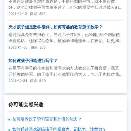
不值得定律最直观的表述是，不值得做的事情，就不值得做
好，这个定律似乎再简单不过了，但它的重要性却时时被人们
疏忘。不值得定律反映出人们的一种心理，一个人如果从事的
2021-12-13
阅读
892
是一份自认为不值得做的事情，往往会保持冷嘲热讽，敷衍了
事的态度。
天才孩子但是数学很弱，如何有趣的教育孩子数学？
这时我真是有些担心了。当时儿子才5岁，已经能用3个国家的
语言说话，还懂得动物学、植物学和地理学，在神话、历史和
文学方面也已达到初中毕业生的水平。可是，他在数学方面却
2022-01-05
阅读
855
很弱，连乘法口诀都不会。他是否在学业上有所偏向了呢？
如何教孩子用笔进行写字？
在用写有字母的小木板和做游戏的方式教会儿子拼音后，我又
开始教他拼写。由于孩子什么都要模仿大人，当儿子也模仿我
要用笔时，我便抓住这一机会，教他写字。
2021-12-31
阅读
840
你可能会感兴趣
如何培养孩子学习语言和外语的能力？
如何通过游戏训练孩子的观察力、记忆力、注意力？