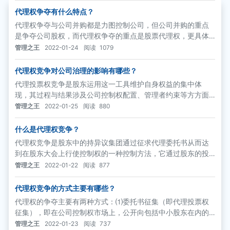
代理权争夺有什么特点？
代理权争夺与公司并购都是力图控制公司，但公司并购的重点
是争夺公司股权，而代理权争夺的重点是股票代理权，更具体
一点，就是仅仅是股票权利束中的投票权。这种借助第三方力
管理之王
2022-01-24
阅读
1079
量的方式，更注重公司的“决策控制权”。
代理权竞争对公司治理的影响有哪些？
代理投票权竞争是股东运用这一工具维护自身权益的集中体
现，其过程与结果涉及公司控制权配置、管理者约束等方方面
面，对公司治理有着直接的影响。具体而言，代理权竞争对公
管理之王
2022-01-25
阅读
880
司治理的影响主要体现在以下方面：
什么是代理权竞争？
代理权竞争是股东中的持异议集团通过征求代理委托书从而达
到在股东大会上行使控制权的一种控制方法，它通过股东的投
票权争取董事会的代表权，从而影响董事会的构成和决策，达
管理之王
2022-01-22
阅读
877
到控制和约束管理层的目的。
代理权竞争的方式主要有哪些？
代理权的争夺主要有两种方式：⑴委托书征集（即代理投票权
征集），即在公司控制权市场上，公开向包括中小股东在内的
其他股东征集委托表决权授权书
管理之王
2022-01-23
阅读
737