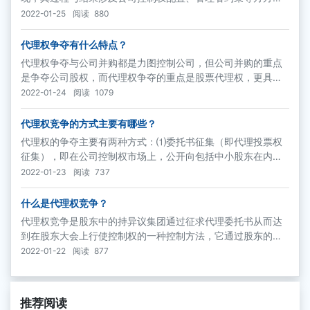
面，对公司治理有着直接的影响。具体而言，代理权竞争对公
2022-01-25
阅读
880
司治理的影响主要体现在以下方面：
代理权争夺有什么特点？
代理权争夺与公司并购都是力图控制公司，但公司并购的重点
是争夺公司股权，而代理权争夺的重点是股票代理权，更具体
一点，就是仅仅是股票权利束中的投票权。这种借助第三方力
2022-01-24
阅读
1079
量的方式，更注重公司的“决策控制权”。
代理权竞争的方式主要有哪些？
代理权的争夺主要有两种方式：⑴委托书征集（即代理投票权
征集），即在公司控制权市场上，公开向包括中小股东在内的
其他股东征集委托表决权授权书
2022-01-23
阅读
737
什么是代理权竞争？
代理权竞争是股东中的持异议集团通过征求代理委托书从而达
到在股东大会上行使控制权的一种控制方法，它通过股东的投
票权争取董事会的代表权，从而影响董事会的构成和决策，达
2022-01-22
阅读
877
到控制和约束管理层的目的。
推荐阅读