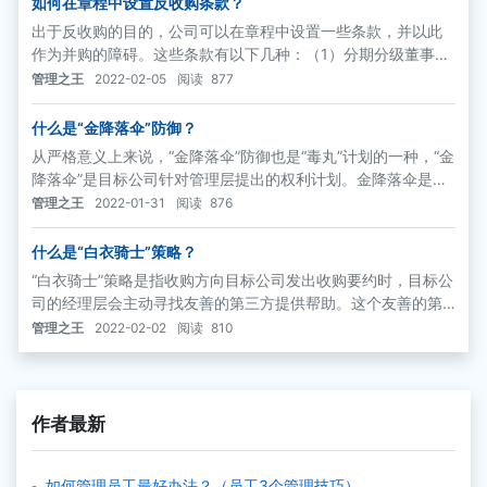
如何在章程中设置反收购条款？
出于反收购的目的，公司可以在章程中设置一些条款，并以此
作为并购的障碍。这些条款有以下几种：（1）分期分级董事会
制度
管理之王
2022-02-05
阅读
877
什么是“金降落伞”防御？
从严格意义上来说，“金降落伞”防御也是“毒丸”计划的一种，“金
降落伞”是目标公司针对管理层提出的权利计划。金降落伞是指
目标公司在并购发生前就作了如下规定：一旦公司被并购，董
管理之王
2022-01-31
阅读
876
事会成员和高层管理者面临被解雇的时候，他们可以领到一笔
价值可观的补偿金。
什么是“白衣骑士”策略？
“白衣骑士”策略是指收购方向目标公司发出收购要约时，目标公
司的经理层会主动寻找友善的第三方提供帮助。这个友善的第
三方必须有相当的经济实力，并且与目标公司关系密切，愿意
管理之王
2022-02-02
阅读
810
在目标公司面临收购威胁时挺身而出，以更高的价格收购目标
公司。
作者最新
如何管理员工最好办法？（员工3个管理技巧）