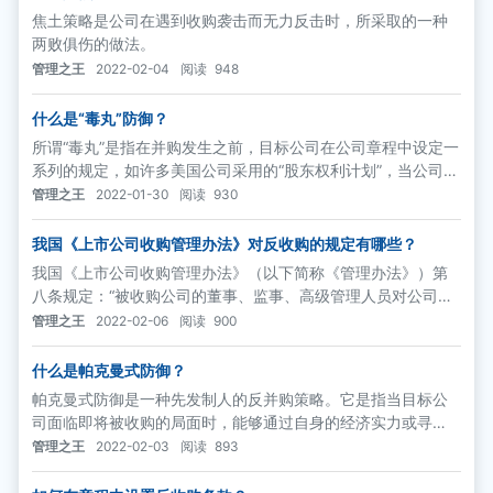
焦土策略是公司在遇到收购袭击而无力反击时，所采取的一种
两败俱伤的做法。
管理之王
2022-02-04
阅读
948
什么是“毒丸”防御？
所谓“毒丸”是指在并购发生之前，目标公司在公司章程中设定一
系列的规定，如许多美国公司采用的“股东权利计划”，当公司正
常运营的时候，这些“毒丸”不会发生作用，但当公司遭遇敌意收
管理之王
2022-01-30
阅读
930
购时，这些“毒丸”就会发作。
我国《上市公司收购管理办法》对反收购的规定有哪些？
我国《上市公司收购管理办法》（以下简称《管理办法》）第
八条规定：“被收购公司的董事、监事、高级管理人员对公司负
有忠实义务和勤勉义务，应当公平对待收购本公司的所有收购
管理之王
2022-02-06
阅读
900
人。
什么是帕克曼式防御？
帕克曼式防御是一种先发制人的反并购策略。它是指当目标公
司面临即将被收购的局面时，能够通过自身的经济实力或寻
找“白衣骑士”，变防御为进攻，购买收购方的股票，使对方从进
管理之王
2022-02-03
阅读
893
攻者变成防御者，以扭转不利的局面。