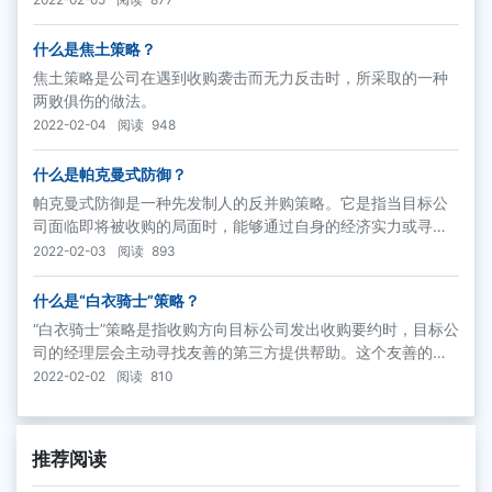
什么是焦土策略？
焦土策略是公司在遇到收购袭击而无力反击时，所采取的一种
两败俱伤的做法。
2022-02-04
阅读
948
什么是帕克曼式防御？
帕克曼式防御是一种先发制人的反并购策略。它是指当目标公
司面临即将被收购的局面时，能够通过自身的经济实力或寻
找“白衣骑士”，变防御为进攻，购买收购方的股票，使对方从进
2022-02-03
阅读
893
攻者变成防御者，以扭转不利的局面。
什么是“白衣骑士”策略？
“白衣骑士”策略是指收购方向目标公司发出收购要约时，目标公
司的经理层会主动寻找友善的第三方提供帮助。这个友善的第
三方必须有相当的经济实力，并且与目标公司关系密切，愿意
2022-02-02
阅读
810
在目标公司面临收购威胁时挺身而出，以更高的价格收购目标
公司。
推荐阅读