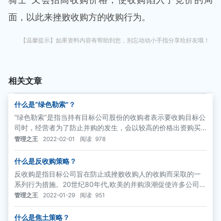
面，以此来挫败收购方的收购行为。
【温馨提示】如果资料内容有帮助到您，别忘动动小手指分享给好友哦！
相关文章
什么是“绿色勒索”？
“绿色勒索”是指当持有目标公司股份的收购者表示要收购目标公
司时，经营者为了防止并购的发生，会以较高的价格出资购买
收购方的股票，使收购者获得巨额利润。
管理之王
2022-02-01
阅读
978
什么是反收购策略？
反收购是指目标公司旨在防止或挫败收购人的收购而采取的一
系列行为措施。20世纪80年代,欧美的并购浪潮促使许多公司的
经营者寻求相应的防御策略以避免被其他公司恶意并购。
管理之王
2022-01-29
阅读
951
什么是焦土策略？