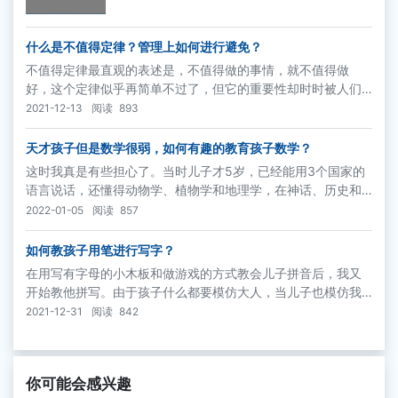
什么是不值得定律？管理上如何进行避免？
不值得定律最直观的表述是，不值得做的事情，就不值得做
好，这个定律似乎再简单不过了，但它的重要性却时时被人们
疏忘。不值得定律反映出人们的一种心理，一个人如果从事的
2021-12-13
阅读
893
是一份自认为不值得做的事情，往往会保持冷嘲热讽，敷衍了
事的态度。
天才孩子但是数学很弱，如何有趣的教育孩子数学？
这时我真是有些担心了。当时儿子才5岁，已经能用3个国家的
语言说话，还懂得动物学、植物学和地理学，在神话、历史和
文学方面也已达到初中毕业生的水平。可是，他在数学方面却
2022-01-05
阅读
857
很弱，连乘法口诀都不会。他是否在学业上有所偏向了呢？
如何教孩子用笔进行写字？
在用写有字母的小木板和做游戏的方式教会儿子拼音后，我又
开始教他拼写。由于孩子什么都要模仿大人，当儿子也模仿我
要用笔时，我便抓住这一机会，教他写字。
2021-12-31
阅读
842
你可能会感兴趣