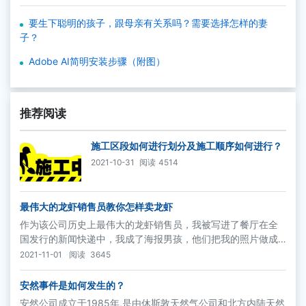
要生下聪明的孩子，跟母亲有关系吗？需要选择怎样的妻
子？
Adobe AI简明安装步骤（附图）
推荐阅读
施工区段如何进行划分及施工顺序如何进行？
2021-10-31
阅读
4514
最伟大的龙虾销售员教你怎样卖龙虾
作为该公司历史上最伟大的龙虾销售员，我被写进了餐厅在全
国发行的新闻快递中，我成了海报男孩，他们把我的照片做成
大海报，用来激发其他服务员的能量和潜力，增进辅助菜品的
2021-11-01
阅读
3645
销售。“你是怎么做到这一切的？”每个人都疑惑不解。有趣的
是，我从来都没有泄露过这个秘密，直到今天。
安然事件是如何发生的？
安然公司成立于1985年,是由休斯敦天然气公司和北方内陆天然