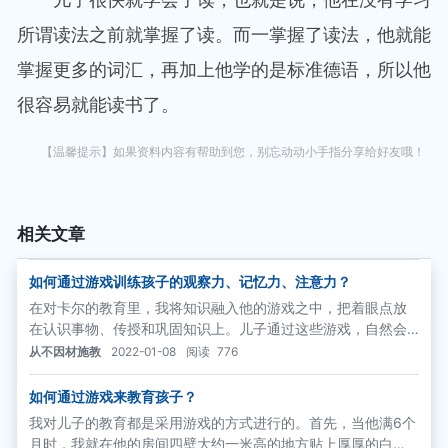
所谓读法之前就掌握了读。而一掌握了读法，他就能
掌握更多的词汇，再加上他学的是标准德语，所以他
很容易就能读书了。
【温馨提示】如果资料内容有帮助到您，别忘动动小手指分享给好友哦！
相关文章
如何通过游戏训练孩子的观察力、记忆力、注意力？
在对卡尔的教育里，我将知识融入他的游戏之中，把着眼点放
在认识事物、传授和巩固知识上。儿子通过这些游戏，自然会
加深对事物的认识和了解，并且巩固这方面的知识。像“哪儿错
从不因材施教
2022-01-08
阅读
776
了？”“什么动物吃什么？”等等就属于这种情况。
如何通过游戏来教育孩子？
我对儿子的教育都是采用游戏的方式进行的。首先，当他满6个
月时，我就在他的房间四壁大约一米高的地方贴上厚厚的白