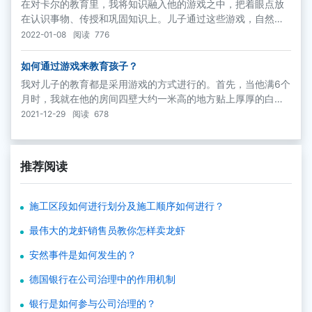
在对卡尔的教育里，我将知识融入他的游戏之中，把着眼点放
在认识事物、传授和巩固知识上。儿子通过这些游戏，自然会
加深对事物的认识和了解，并且巩固这方面的知识。像“哪儿错
2022-01-08
阅读
776
了？”“什么动物吃什么？”等等就属于这种情况。
如何通过游戏来教育孩子？
我对儿子的教育都是采用游戏的方式进行的。首先，当他满6个
月时，我就在他的房间四壁大约一米高的地方贴上厚厚的白
纸，白纸上贴上用红纸剪下的文字和数字。在白纸的另一块地
2021-12-29
阅读
678
方，有秩序地贴上简单的单词，如：猫、狗、老鼠、肥猪、兔
子、帽子、席子、桌子、椅子等等。
推荐阅读
施工区段如何进行划分及施工顺序如何进行？
最伟大的龙虾销售员教你怎样卖龙虾
安然事件是如何发生的？
德国银行在公司治理中的作用机制
银行是如何参与公司治理的？