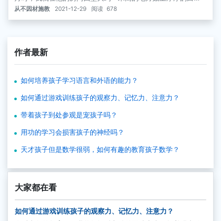
纸，白纸上贴上用红纸剪下的文字和数字。在白纸的另一块地
从不因材施教
2021-12-29
阅读
678
方，有秩序地贴上简单的单词，如：猫、狗、老鼠、肥猪、兔
子、帽子、席子、桌子、椅子等等。
作者最新
如何培养孩子学习语言和外语的能力？
如何通过游戏训练孩子的观察力、记忆力、注意力？
带着孩子到处参观是宠孩子吗？
用功的学习会损害孩子的神经吗？
天才孩子但是数学很弱，如何有趣的教育孩子数学？
大家都在看
如何通过游戏训练孩子的观察力、记忆力、注意力？