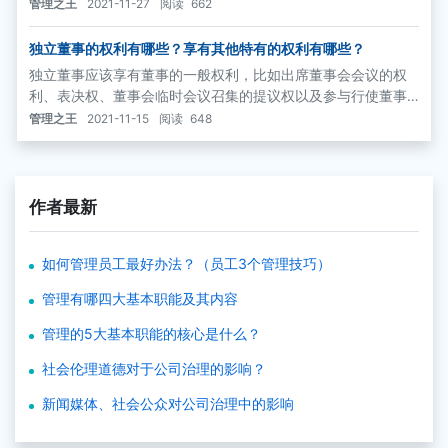
约束主要是职业道德约束和声誉约束。这些约束机制也将有形
管理之王
2021-11-27
阅读
662
或者无形地促使独立董事作出客观和公正的决策。
独立董事的权利有哪些？享有其他特有的权利有哪些？
独立董事应该享有董事的一般权利，比如出席董事会会议的权
利、表决权、董事会临时会议召集的提议权以及参与行使董事
会职权的权利等。除此之外，独立董事还享有其他特有的权
管理之王
2021-11-15
阅读
648
利，这个方面各个国家的立法中均有所体现。
作者最新
如何管理员工最好办法？（员工3个管理技巧）
管理有哪四大基本职能及其内容
管理的5大基本职能的核心是什么？
社会伦理道德对于公司治理的影响？
新闻媒体、社会公众对公司治理中的影响