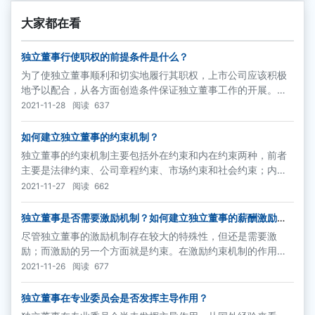
大家都在看
独立董事行使职权的前提条件是什么？
为了使独立董事顺利和切实地履行其职权，上市公司应该积极
地予以配合，从各方面创造条件保证独立董事工作的开展。具
体而言，上市公司应该提供的条件包括：
2021-11-28
阅读
637
如何建立独立董事的约束机制？
独立董事的约束机制主要包括外在约束和内在约束两种，前者
主要是法律约束、公司章程约束、市场约束和社会约束；内在
约束主要是职业道德约束和声誉约束。这些约束机制也将有形
2021-11-27
阅读
662
或者无形地促使独立董事作出客观和公正的决策。
独立董事是否需要激励机制？如何建立独立董事的薪酬激励机
制？
尽管独立董事的激励机制存在较大的特殊性，但还是需要激
励；而激励的另一个方面就是约束。在激励约束机制的作用
下，独立董事才能更好地发挥其作用。
2021-11-26
阅读
677
独立董事在专业委员会是否发挥主导作用？