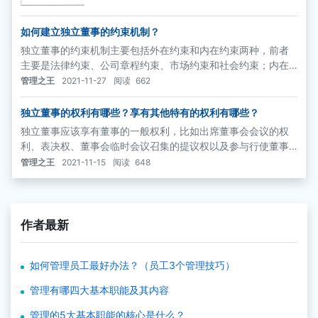
如何建立独立董事的约束机制？
独立董事的约束机制主要包括外在约束和内在约束两种，前者
主要是法律约束、公司章程约束、市场约束和社会约束；内在
约束主要是职业道德约束和声誉约束。这些约束机制也将有形
管理之王
2021-11-27
阅读
662
或者无形地促使独立董事作出客观和公正的决策。
独立董事的权利有哪些？享有其他特有的权利有哪些？
独立董事应该享有董事的一般权利，比如出席董事会会议的权
利、表决权、董事会临时会议召集的提议权以及参与行使董事
会职权的权利等。除此之外，独立董事还享有其他特有的权
管理之王
2021-11-15
阅读
648
利，这个方面各个国家的立法中均有所体现。
作者最新
如何管理员工最好办法？（员工3个管理技巧）
管理有哪四大基本职能及其内容
管理的5大基本职能的核心是什么？