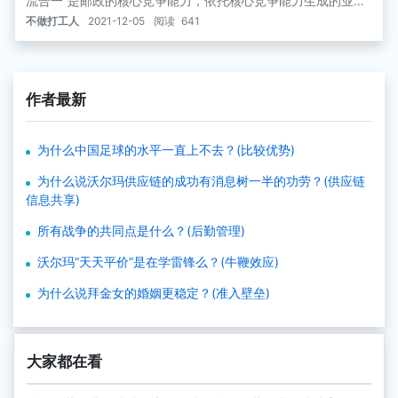
流合一”是邮政的核心竞争能力，依托核心竞争能力生成的业务
是核心业务，包括函件业务、包件业务、速递业务和现代物流
不做打工人
2021-12-05
阅读
641
业务等。“三流合一”的目的是要创造一种高级别的电子商务模
型。
作者最新
为什么中国足球的水平一直上不去？(比较优势)
为什么说沃尔玛供应链的成功有消息树一半的功劳？(供应链
信息共享)
所有战争的共同点是什么？(后勤管理)
沃尔玛“天天平价”是在学雷锋么？(牛鞭效应)
为什么说拜金女的婚姻更稳定？(准入壁垒)
大家都在看