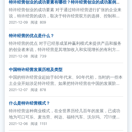
特许经营创业的成功要素有哪些？特许经营创业的成功案例介
绍
特许经营创业的成功要素 对于通过特许经营进行扩张的企业来
说，特许经营的成功，取决于特许经营双方的选择、控制和标
准化、以及提供的支持。（1）特许经营双方的选择
2021-12-09
阅读
809
特许经营的优点是什么？
特许经营的优点 对于已经形成某种赢利模式来提供产品和服务
的创业者来说，特许经营是其增加收入和实现增长的有利方
式。收入的增加来自特许权持有人支付的费用，而增长来自有
2021-12-08
阅读
739
更多的特许权持有人加入进来。
中国特许经营发展历程及类型
中国的特许经营业起始于80年代末、90年代初，当时的一些本
土企业开始涉足特许经营。如果把特许经营在中国的发展阶段
划分为个体自发成长期、产业化规模整体建设期和社会化国家
2021-12-07
阅读
878
整体战略期，那么，现在正是步入产业化规模整体建设期的中
间阶段
什么是特许经营模式？
特许经营这种商业模式，在全世界历经几百年的发展，已成功
地为可口可乐、麦当劳、柯达、福特汽车、沃尔玛、711便利
店、希尔顿酒店、迪斯尼乐园、21世纪房地产、NAPA、ET教
2021-12-06
阅读
1151
育等全世界各行各业的品牌巨人所实践，并为全球中小企业的