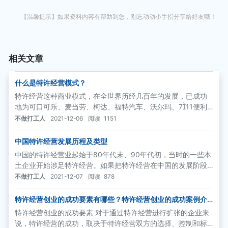
【温馨提示】如果资料内容有帮助到您，别忘动动小手指分享给好友哦！
相关文章
什么是特许经营模式？
特许经营这种商业模式，在全世界历经几百年的发展，已成功
地为可口可乐、麦当劳、柯达、福特汽车、沃尔玛、711便利
店、希尔顿酒店、迪斯尼乐园、21世纪房地产、NAPA、ET教
不做打工人
2021-12-06
阅读
1151
育等全世界各行各业的品牌巨人所实践，并为全球中小企业的
成长和个人创业提供了捷径。
中国特许经营发展历程及类型
中国的特许经营业起始于80年代末、90年代初，当时的一些本
土企业开始涉足特许经营。如果把特许经营在中国的发展阶段
划分为个体自发成长期、产业化规模整体建设期和社会化国家
不做打工人
2021-12-07
阅读
878
整体战略期，那么，现在正是步入产业化规模整体建设期的中
间阶段
特许经营创业的成功要素有哪些？特许经营创业的成功案例介
绍
特许经营创业的成功要素 对于通过特许经营进行扩张的企业来
说，特许经营的成功，取决于特许经营双方的选择、控制和标