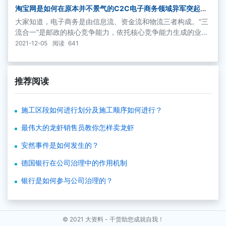
成长和个人创业提供了捷径。
淘宝网是如何在原本并不景气的C2C电子商务领域异军突起的
呢？
大家知道，电子商务是由信息流、资金流和物流三者构成。“三
流合一”是邮政的核心竞争能力，依托核心竞争能力生成的业务
是核心业务，包括函件业务、包件业务、速递业务和现代物流
2021-12-05
阅读
641
业务等。“三流合一”的目的是要创造一种高级别的电子商务模
型。
推荐阅读
施工区段如何进行划分及施工顺序如何进行？
最伟大的龙虾销售员教你怎样卖龙虾
安然事件是如何发生的？
德国银行在公司治理中的作用机制
银行是如何参与公司治理的？
© 2021
大资料 - 干货助您成就自我！