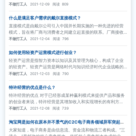
准化、以及提供的支持。（1）特许经营双方的选择
不做打工人
2021-12-09
阅读
809
什么是满足客户需求的戴尔直接模式？
直接模式是由戴尔公司引入中国并长期实施的一种先进的经营
模式，旨在将厂商与消费者之间建立起直接的联系。厂商接收
到消费者的订购信息后，即组织生产、安装并送货，协助客户
不做打工人
2021-12-04
阅读
796
进行安装，并提供售后支持。对于家庭及中小企业客户，大多
数是通过电话进行直接销售；针对大型行业用户，则通过基于
如何使用轻资产运营模式进行创业？
现场的实地销售。
轻资产运营是指智力资本以知识及其管理为核心，构成了企业
的轻资产。轻资产运营是网络时代与知识经济时代企业战略的
新结构，是一种以价值为驱动的资本战略。这种运营方式以人
不做打工人
2021-12-03
阅读
790
力资源管理为纽带，通过建立良好的管理系统平台，促进企业
的生存和发展。
特许经营的优点是什么？
特许经营的优点 对于已经形成某种赢利模式来提供产品和服务
的创业者来说，特许经营是其增加收入和实现增长的有利方
式。收入的增加来自特许权持有人支付的费用，而增长来自有
不做打工人
2021-12-08
阅读
739
更多的特许权持有人加入进来。
淘宝网是如何在原本并不景气的C2C电子商务领域异军突起的
呢？
大家知道，电子商务是由信息流、资金流和物流三者构成。“三