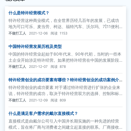
什么是特许经营模式？
特许经营这种商业模式，在全世界历经几百年的发展，已成功
地为可口可乐、麦当劳、柯达、福特汽车、沃尔玛、711便利
店、希尔顿酒店、迪斯尼乐园、21世纪房地产、NAPA、ET教
不做打工人
2021-12-06
阅读
1153
育等全世界各行各业的品牌巨人所实践，并为全球中小企业的
成长和个人创业提供了捷径。
中国特许经营发展历程及类型
中国的特许经营业起始于80年代末、90年代初，当时的一些本
土企业开始涉足特许经营。如果把特许经营在中国的发展阶段
划分为个体自发成长期、产业化规模整体建设期和社会化国家
不做打工人
2021-12-07
阅读
878
整体战略期，那么，现在正是步入产业化规模整体建设期的中
间阶段
特许经营创业的成功要素有哪些？特许经营创业的成功案例介
绍
特许经营创业的成功要素 对于通过特许经营进行扩张的企业来
说，特许经营的成功，取决于特许经营双方的选择、控制和标
准化、以及提供的支持。（1）特许经营双方的选择
不做打工人
2021-12-09
阅读
809
什么是满足客户需求的戴尔直接模式？
直接模式是由戴尔公司引入中国并长期实施的一种先进的经营
模式，旨在将厂商与消费者之间建立起直接的联系。厂商接收