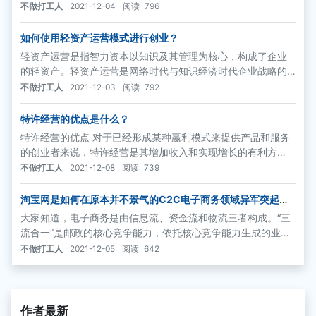
到消费者的订购信息后，即组织生产、安装并送货，协助客户
不做打工人
2021-12-04
阅读
796
进行安装，并提供售后支持。对于家庭及中小企业客户，大多
数是通过电话进行直接销售；针对大型行业用户，则通过基于
如何使用轻资产运营模式进行创业？
现场的实地销售。
轻资产运营是指智力资本以知识及其管理为核心，构成了企业
的轻资产。轻资产运营是网络时代与知识经济时代企业战略的
新结构，是一种以价值为驱动的资本战略。这种运营方式以人
不做打工人
2021-12-03
阅读
792
力资源管理为纽带，通过建立良好的管理系统平台，促进企业
的生存和发展。
特许经营的优点是什么？
特许经营的优点 对于已经形成某种赢利模式来提供产品和服务
的创业者来说，特许经营是其增加收入和实现增长的有利方
式。收入的增加来自特许权持有人支付的费用，而增长来自有
不做打工人
2021-12-08
阅读
739
更多的特许权持有人加入进来。
淘宝网是如何在原本并不景气的C2C电子商务领域异军突起的
呢？
大家知道，电子商务是由信息流、资金流和物流三者构成。“三
流合一”是邮政的核心竞争能力，依托核心竞争能力生成的业务
是核心业务，包括函件业务、包件业务、速递业务和现代物流
不做打工人
2021-12-05
阅读
642
业务等。“三流合一”的目的是要创造一种高级别的电子商务模
型。
作者最新