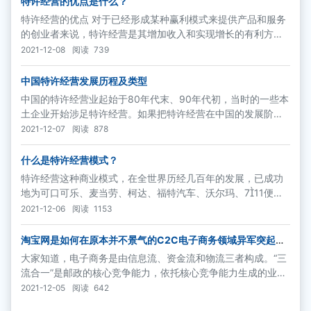
特许经营的优点是什么？
特许经营的优点 对于已经形成某种赢利模式来提供产品和服务
的创业者来说，特许经营是其增加收入和实现增长的有利方
式。收入的增加来自特许权持有人支付的费用，而增长来自有
2021-12-08
阅读
739
更多的特许权持有人加入进来。
中国特许经营发展历程及类型
中国的特许经营业起始于80年代末、90年代初，当时的一些本
土企业开始涉足特许经营。如果把特许经营在中国的发展阶段
划分为个体自发成长期、产业化规模整体建设期和社会化国家
2021-12-07
阅读
878
整体战略期，那么，现在正是步入产业化规模整体建设期的中
间阶段
什么是特许经营模式？
特许经营这种商业模式，在全世界历经几百年的发展，已成功
地为可口可乐、麦当劳、柯达、福特汽车、沃尔玛、711便利
店、希尔顿酒店、迪斯尼乐园、21世纪房地产、NAPA、ET教
2021-12-06
阅读
1153
育等全世界各行各业的品牌巨人所实践，并为全球中小企业的
成长和个人创业提供了捷径。
淘宝网是如何在原本并不景气的C2C电子商务领域异军突起的
呢？
大家知道，电子商务是由信息流、资金流和物流三者构成。“三
流合一”是邮政的核心竞争能力，依托核心竞争能力生成的业务
是核心业务，包括函件业务、包件业务、速递业务和现代物流
2021-12-05
阅读
642
业务等。“三流合一”的目的是要创造一种高级别的电子商务模