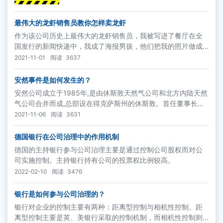
最伟大的龙虾销售员教你怎样卖龙虾
作为该公司历史上最伟大的龙虾销售员，我被写进了餐厅在全
国发行的新闻快递中，我成了海报男孩，他们把我的照片做成
大海报，用来激发其他服务员的能量和潜力，增进辅助菜品的
2021-11-01
阅读
3637
销售。“你是怎么做到这一切的？”每个人都疑惑不解。有趣的
是，我从来都没有泄露过这个秘密，直到今天。
安然事件是如何发生的？
安然公司成立于1985年,是由休斯敦天然气公司和北方内陆天然
气公司合并而成,总部设在得克萨斯州的休斯敦。首任董事长兼
首席执行官肯尼斯·莱既是公司的主要创立者,也是缔造安然神话
2021-11-06
阅读
3631
并使之破灭的关键人物。
德国银行在公司治理中的作用机制
德国的主持银行参与公司治理主要是通过控制公司股权而对公
司实施控制。主持银行持有公司的投票权比例较高。
2022-02-10
阅读
3476
银行是如何参与公司治理的？
银行对企业的控制主要有两种：距离型控制与相机性控制。距
离型控制主要是英、美银行采取的控制机制，而相机性控制则