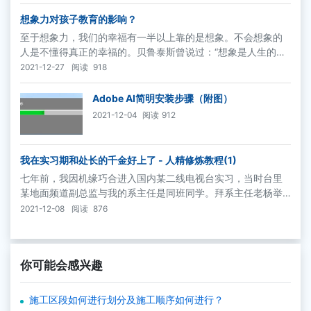
mand）购买下载的方式在网络上进行，包括音乐、电影和软
件。
想象力对孩子教育的影响？
至于想象力，我们的幸福有一半以上靠的是想象。不会想象的
人是不懂得真正的幸福的。贝鲁泰斯曾说过：“想象是人生的
肉，若没有想象，人生只不过是一堆骸骨。”
2021-12-27
阅读
918
Adobe AI简明安装步骤（附图）
2021-12-04
阅读
912
我在实习期和处长的千金好上了 - 人精修炼教程(1)
七年前，我因机缘巧合进入国内某二线电视台实习，当时台里
某地面频道副总监与我的系主任是同班同学。拜系主任老杨举
荐，我有幸踏进这个圈子。 副总监姓段，当时四十出头，头发
2021-12-08
阅读
876
已经泛白。虽然他是副的，但称呼上仍是段总。这是惯例。
你可能会感兴趣
施工区段如何进行划分及施工顺序如何进行？