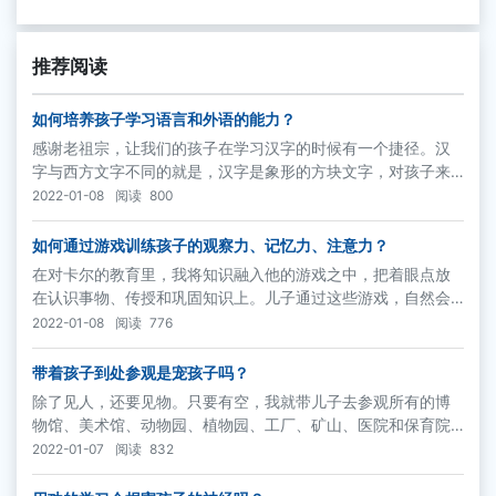
推荐阅读
如何培养孩子学习语言和外语的能力？
感谢老祖宗，让我们的孩子在学习汉字的时候有一个捷径。汉
字与西方文字不同的就是，汉字是象形的方块文字，对孩子来
说，它本身就是一幅生动的图案。
2022-01-08
阅读
800
如何通过游戏训练孩子的观察力、记忆力、注意力？
在对卡尔的教育里，我将知识融入他的游戏之中，把着眼点放
在认识事物、传授和巩固知识上。儿子通过这些游戏，自然会
加深对事物的认识和了解，并且巩固这方面的知识。像“哪儿错
2022-01-08
阅读
776
了？”“什么动物吃什么？”等等就属于这种情况。
带着孩子到处参观是宠孩子吗？
除了见人，还要见物。只要有空，我就带儿子去参观所有的博
物馆、美术馆、动物园、植物园、工厂、矿山、医院和保育院
等，以开阔他的眼界，增加他的见识。在参观前，儿子都要先
2022-01-07
阅读
832
阅读大量有关的书籍，有一个大体的了解，然后再通过自己的
眼睛实地接触这些事物，获得大量与直接感知相一致的信息与