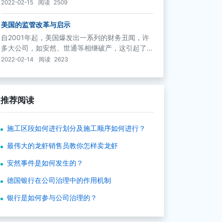
委员会（又称COSO委员会）就发布了《内部控制
2022-02-15
阅读
2509
——整体框架》（以下称《COSO报告》），以加
强公司内部控制。COSO报告为企事业单位构建起
美国的监管改革与启示
一个三维立体的全面风险防范体系。它们给企业
自2001年起，美国爆发出一系列的财务丑闻，许
以立体、全方位、多层次的内部审计和风险防
多大公司，如安然、世通等相继破产，这引起了
范，这对于企业的内部控制和风险管理具有重要
人们对美国监管法律和制度的质疑。为此，证券
2022-02-14
阅读
2623
的意义，也为在公司治理框架下加强内部控制提
交易委员会对监管法律和机构都作出了相应的改
供了方向。
革，以加强监管力度。
推荐阅读
施工区段如何进行划分及施工顺序如何进行？
最伟大的龙虾销售员教你怎样卖龙虾
安然事件是如何发生的？
德国银行在公司治理中的作用机制
银行是如何参与公司治理的？