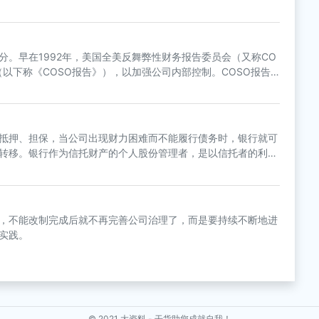
在上市公司建立独立董事制度的指导意见》、《上市公司收购管
。早在1992年，美国全美反舞弊性财务报告委员会（又称CO
以下称《COSO报告》），以加强公司内部控制。COSO报告
体系。它们给企业以立体、全方位、多层次的内部审计和风险防
意义，也为在公司治理框架下加强内部控制提供了方向。
抵押、担保，当公司出现财力困难而不能履行债务时，银行就可
转移。银行作为信托财产的个人股份管理者，是以信托者的利益
具有本质区别。因此，美国银行与公司的治理关系是一种消极的
，不能改制完成后就不再完善公司治理了，而是要持续不断地进
实践。
© 2021
大资料 - 干货助您成就自我！