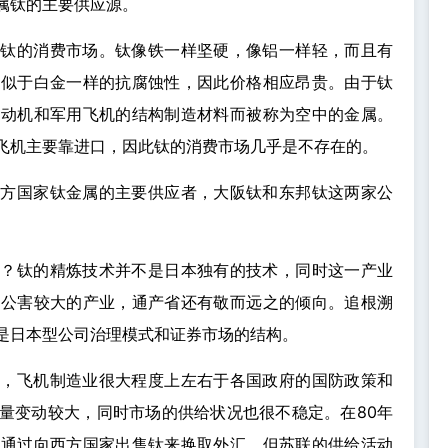
属钛的主要供应源。
在钛的消费市场。钛像铁一样坚硬，像铝一样轻，而且有
类似于白金一样的抗腐蚀性，因此价格相应昂贵。由于钛
发动机和军用飞机的结构制造材料而被称为空中的金属。
飞机主要靠进口，因此钛的消费市场几乎是不存在的。
西方国家钛金属的主要供应者，大阪钛和东邦钛这两家公
展？钛的精炼技术并不是日本独有的技术，同时这一产业
是公害较大的产业，通产省还有敬而远之的倾向。追根溯
是日本型公司治理模式和证券市场的结构。
上，飞机制造业很大程度上左右于各国政府的国防政策和
量变动较大，同时市场的供给状况也很不稳定。在80年
，通过向西方国家出售钛来换取外汇。但苏联的供给活动