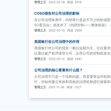
法规和准则，包括《上市公司治理准则》、《关于
管理之王
2022-02-16
阅读
2516
理办法》等
COSO报告对公司治理的影响
在公司治理体系中，内部审计是必不可少的组成部分
SO委员会）就发布了《内部控制——整体框架》（
为企事业单位构建起一个三维立体的全面风险防范
管理之王
2022-02-15
阅读
2509
范，这对于企业的内部控制和风险管理具有重要的
美国银行在公司治理中的作用
美国银行对公司的贷款一般以短期为主，往往要求
以通过破产程序接管公司，从而公司的控制权发生
为有限目标的，与以取得公司控制权为目标的持股
管理之王
2022-02-12
阅读
2481
距离型治理。
公司治理的核心要素有什么呢？
公司治理不只是一个结构问题，而是要靠运作机制
行，对如何建立有效和高效的治理机制进行探索和
管理之王
2021-11-06
阅读
1327