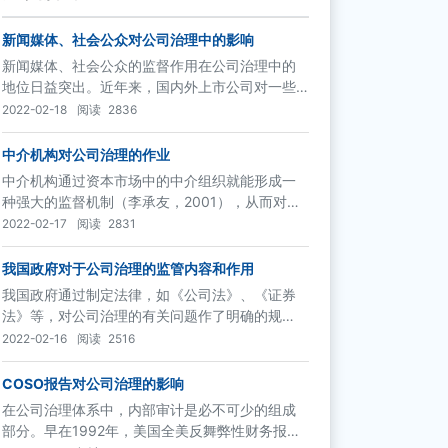
新闻媒体、社会公众对公司治理中的影响
新闻媒体、社会公众的监督作用在公司治理中的
地位日益突出。近年来，国内外上市公司对一些
重大违规违法事件的查处，如美国的安然，国内
2022-02-18
阅读
2836
的银广夏、蓝田股份等，很大程度上就是这两种
力量参与监督的结果。
中介机构对公司治理的作业
中介机构通过资本市场中的中介组织就能形成一
种强大的监督机制（李承友，2001），从而对促
进公司治理的完善和保护投资者利益具有重要作
2022-02-17
阅读
2831
用。
我国政府对于公司治理的监管内容和作用
我国政府通过制定法律，如《公司法》、《证券
法》等，对公司治理的有关问题作了明确的规
定，如股东大会、董事会、监事会的职权和运作
2022-02-16
阅读
2516
方式，公司合并、分立等问题；同时，相关的监
管机构，如证监会也出台了一些重要的法规和准
COSO报告对公司治理的影响
则，包括《上市公司治理准则》、《关于在上市
在公司治理体系中，内部审计是必不可少的组成
公司建立独立董事制度的指导意见》、《上市公
部分。早在1992年，美国全美反舞弊性财务报告
司收购管理办法》等