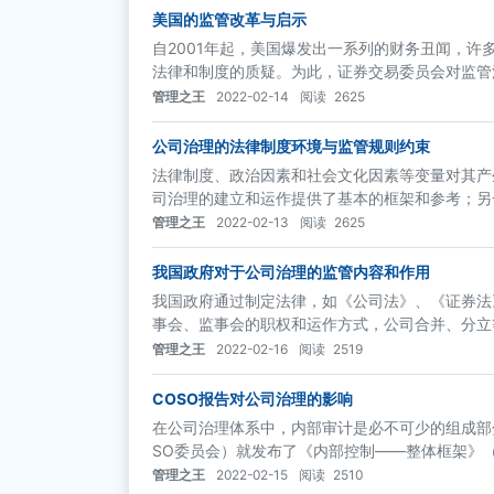
美国的监管改革与启示
自2001年起，美国爆发出一系列的财务丑闻，
法律和制度的质疑。为此，证券交易委员会对监管
管理之王
2022-02-14
阅读
2625
公司治理的法律制度环境与监管规则约束
法律制度、政治因素和社会文化因素等变量对其产
司治理的建立和运作提供了基本的框架和参考；另
管理之王
2022-02-13
阅读
2625
我国政府对于公司治理的监管内容和作用
我国政府通过制定法律，如《公司法》、《证券法
事会、监事会的职权和运作方式，公司合并、分立
法规和准则，包括《上市公司治理准则》、《关于
管理之王
2022-02-16
阅读
2519
理办法》等
COSO报告对公司治理的影响
在公司治理体系中，内部审计是必不可少的组成部分
SO委员会）就发布了《内部控制——整体框架》（
为企事业单位构建起一个三维立体的全面风险防范
管理之王
2022-02-15
阅读
2510