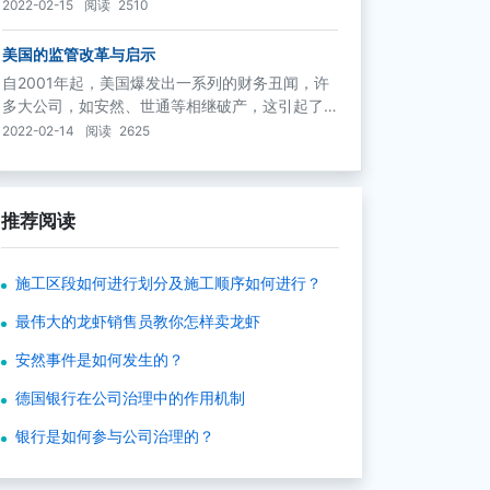
委员会（又称COSO委员会）就发布了《内部控制
2022-02-15
阅读
2510
——整体框架》（以下称《COSO报告》），以加
强公司内部控制。COSO报告为企事业单位构建起
美国的监管改革与启示
一个三维立体的全面风险防范体系。它们给企业
自2001年起，美国爆发出一系列的财务丑闻，许
以立体、全方位、多层次的内部审计和风险防
多大公司，如安然、世通等相继破产，这引起了
范，这对于企业的内部控制和风险管理具有重要
人们对美国监管法律和制度的质疑。为此，证券
2022-02-14
阅读
2625
的意义，也为在公司治理框架下加强内部控制提
交易委员会对监管法律和机构都作出了相应的改
供了方向。
革，以加强监管力度。
推荐阅读
施工区段如何进行划分及施工顺序如何进行？
最伟大的龙虾销售员教你怎样卖龙虾
安然事件是如何发生的？
德国银行在公司治理中的作用机制
银行是如何参与公司治理的？