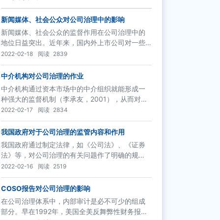
新闻媒体、社会公众对公司治理中的影响
新闻媒体、社会公众的监督作用在公司治理中的
地位日益突出。近年来，国内外上市公司对一些
重大违规违法事件的查处，如美国的安然，国内
2022-02-18
阅读
2839
的银广夏、蓝田股份等，很大程度上就是这两种
力量参与监督的结果。
中介机构对公司治理的作业
中介机构通过资本市场中的中介组织就能形成一
种强大的监督机制（李承友，2001），从而对促
进公司治理的完善和保护投资者利益具有重要作
2022-02-17
阅读
2834
用。
我国政府对于公司治理的监管内容和作用
我国政府通过制定法律，如《公司法》、《证券
法》等，对公司治理的有关问题作了明确的规
定，如股东大会、董事会、监事会的职权和运作
2022-02-16
阅读
2519
方式，公司合并、分立等问题；同时，相关的监
管机构，如证监会也出台了一些重要的法规和准
COSO报告对公司治理的影响
则，包括《上市公司治理准则》、《关于在上市
在公司治理体系中，内部审计是必不可少的组成
公司建立独立董事制度的指导意见》、《上市公
部分。早在1992年，美国全美反舞弊性财务报告
司收购管理办法》等