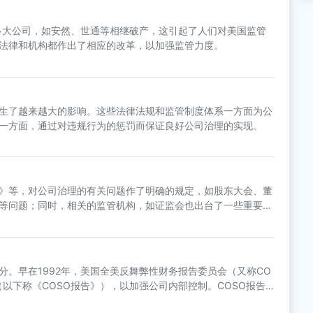
许多大公司，如安然、世通等相继破产，这引起了人们对美国监管
法律和机构都作出了相应的改革，以加强监管力度。
生了越来越大的影响。这些法律法规和监管制度体系一方面为公
一方面，通过对违规行为的惩罚而保证良好公司治理的实现。
》等，对公司治理的有关问题作了明确的规定，如股东大会、董
等问题；同时，相关的监管机构，如证监会也出台了一些重要的
在上市公司建立独立董事制度的指导意见》、《上市公司收购管
。早在1992年，美国全美反舞弊性财务报告委员会（又称CO
以下称《COSO报告》），以加强公司内部控制。COSO报告
体系。它们给企业以立体、全方位、多层次的内部审计和风险防