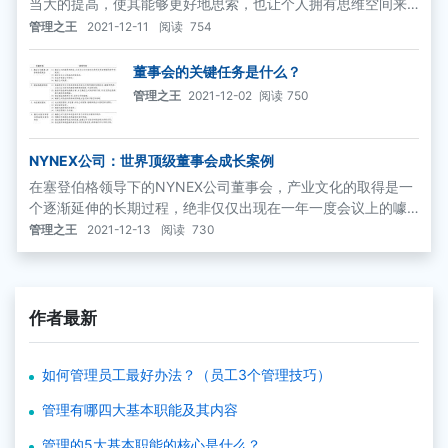
当大的提高，使其能够更好地思索，也让个人拥有思维空间来
考虑公司的问题，并有助于形成正确的观念。
管理之王
2021-12-11
阅读
754
董事会的关键任务是什么？
管理之王
2021-12-02
阅读
750
NYNEX公司：世界顶级董事会成长案例
在塞登伯格领导下的NYNEX公司董事会，产业文化的取得是一
个逐渐延伸的长期过程，绝非仅仅出现在一年一度会议上的噱
头。尽管很多董事会当时已经开始采用举行年度度假会议的形
管理之王
2021-12-13
阅读
730
式讨论公司战略问题，NYNEX公司却并不跟随潮流。公司把战
略的学习以及制定当做一个持续进行的董事会讨论过程，而将
董事会度假会议这种形式作为学习过程中的一个飞跃形态。
作者最新
如何管理员工最好办法？（员工3个管理技巧）
管理有哪四大基本职能及其内容
管理的5大基本职能的核心是什么？