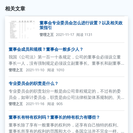
相关文章
董事会专业委员会怎么进行设置？以及相关政
策指引
管理之王
2021-11-17
阅读
1131
董事会成员和规模？董事会一般多少人？
我国《公司法》第一百一十条规定，公司的董事会必须设立董
事长一人，没有强制规定必须设立副董事长。董事长和副董事
长要由董事会以全体董事的过半数选举产生。董事长负责召集
管理之王
2021-11-10
阅读
1010
和主持董事会会议，检查董事会决议的实施情况。副董事长协
助董事长工作，董事长不能履行职务或者不履行职务的，由副
专业委员会的职责是什么？
董事长履行职务;副董事长不能履行职务或者不履行职务的，由
专业委员会的职责划分一般是由公司章程规定的，不过有的委
半数以上董事共同推举一名董事履行职务。
员会，如审计委员会，职责是由公司法律框架体系规制的。关
于各个专业委员会的设置、作用以及主要职责简要介绍如下。
管理之王
2021-11-16
阅读
905
董事长有特有权利吗？董事长的特有权力有哪些？
董事长除了享有一般董事的权利外，还享有自己独特的权利。
董事长所享有的权利的范围和大小，各国立法并不完全一样。