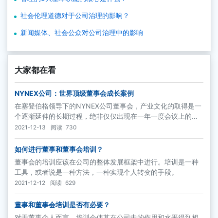
社会伦理道德对于公司治理的影响？
新闻媒体、社会公众对公司治理中的影响
大家都在看
NYNEX公司：世界顶级董事会成长案例
在塞登伯格领导下的NYNEX公司董事会，产业文化的取得是一
个逐渐延伸的长期过程，绝非仅仅出现在一年一度会议上的噱
头。尽管很多董事会当时已经开始采用举行年度度假会议的形
2021-12-13
阅读
730
式讨论公司战略问题，NYNEX公司却并不跟随潮流。公司把战
略的学习以及制定当做一个持续进行的董事会讨论过程，而将
如何进行董事和董事会培训？
董事会度假会议这种形式作为学习过程中的一个飞跃形态。
董事会的培训应该在公司的整体发展框架中进行。培训是一种
工具，或者说是一种方法，一种实现个人转变的手段。
2021-12-12
阅读
629
董事和董事会培训是否有必要？
对于董事个人而言，培训会使其在公司中的作用和水平得到相