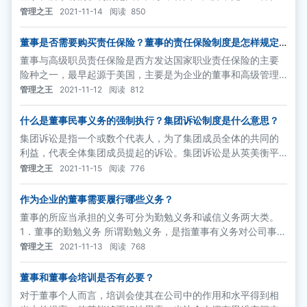
在法国，董事会授权董事长行使董事会几乎全部权力，在不违
管理之王
2021-11-14
阅读
850
反法律法规授予董事会权利的前提下，董事长享有代表公司进
行活动的充分权力，并且董事长对公司的管理事务承担完全责
董事是否需要购买责任保险？董事的责任保险制度是怎样规定
的？
任。在德国，董事长仅为董事会议的召集和主持人，除此没有
董事与高级职员责任保险是西方发达国家职业责任保险的主要
优于一般董事的其他权利。
险种之一，最早起源于美国，主要是为企业的董事和高级管理
人员对第三方的经济损失应负的责任所提供的保险。
管理之王
2021-11-12
阅读
812
什么是董事民事义务的强制执行？集团诉讼制度是什么意思？
集团诉讼是指一个或数个代表人，为了集团成员全体的共同的
利益，代表全体集团成员提起的诉讼。集团诉讼是从英美衡平
法上发展而来的一种独特的诉讼制度，用于处理大量产生于同
管理之王
2021-11-15
阅读
776
一事件的类似诉讼请求。它分两大类，一类是诉讼请求较小的
诉讼，这类诉讼通常无法比较经济地通过分散诉讼加以处理，
作为企业的董事需要履行哪些义务？
因而采用集团诉讼的方式;另一类是由于受害于同一不法行为而
董事的所应当承担的义务可分为勤勉义务和诚信义务两大类。
产生的诉讼
1．董事的勤勉义务 所谓勤勉义务，是指董事有义务对公司事务
付出适当的时间和精力，关注公司的经营，并按照股东和公司
管理之王
2021-11-13
阅读
768
的最佳利益谨慎行事。勤勉义务的具体内容:
董事和董事会培训是否有必要？
对于董事个人而言，培训会使其在公司中的作用和水平得到相