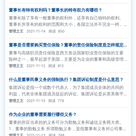
董事长有特有权利吗？董事长的特有权力有哪些？
董事长除了享有一般董事的权利外，还享有自己独特的权利。
董事长所享有的权利的范围和大小，各国立法并不完全一样。
在法国，董事会授权董事长行使董事会几乎全部权力，在不违
管理之王
2021-11-14
阅读
850
反法律法规授予董事会权利的前提下，董事长享有代表公司进
行活动的充分权力，并且董事长对公司的管理事务承担完全责
董事是否需要购买责任保险？董事的责任保险制度是怎样规定
的？
任。在德国，董事长仅为董事会议的召集和主持人，除此没有
董事与高级职员责任保险是西方发达国家职业责任保险的主要
优于一般董事的其他权利。
险种之一，最早起源于美国，主要是为企业的董事和高级管理
人员对第三方的经济损失应负的责任所提供的保险。
管理之王
2021-11-12
阅读
812
什么是董事民事义务的强制执行？集团诉讼制度是什么意思？
集团诉讼是指一个或数个代表人，为了集团成员全体的共同的
利益，代表全体集团成员提起的诉讼。集团诉讼是从英美衡平
法上发展而来的一种独特的诉讼制度，用于处理大量产生于同
管理之王
2021-11-15
阅读
776
一事件的类似诉讼请求。它分两大类，一类是诉讼请求较小的
诉讼，这类诉讼通常无法比较经济地通过分散诉讼加以处理，
作为企业的董事需要履行哪些义务？
因而采用集团诉讼的方式;另一类是由于受害于同一不法行为而
董事的所应当承担的义务可分为勤勉义务和诚信义务两大类。
产生的诉讼
1．董事的勤勉义务 所谓勤勉义务，是指董事有义务对公司事务
付出适当的时间和精力，关注公司的经营，并按照股东和公司
管理之王
2021-11-13
阅读
768