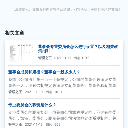
【温馨提示】如果资料内容有帮助到您，别忘动动小手指分享给好友哦！
相关文章
董事会专业委员会怎么进行设置？以及相关政
策指引
管理之王
2021-11-17
阅读
1132
董事会成员和规模？董事会一般多少人？
我国《公司法》第一百一十条规定，公司的董事会必须设立董
事长一人，没有强制规定必须设立副董事长。董事长和副董事
长要由董事会以全体董事的过半数选举产生。董事长负责召集
管理之王
2021-11-10
阅读
1010
和主持董事会会议，检查董事会决议的实施情况。副董事长协
助董事长工作，董事长不能履行职务或者不履行职务的，由副
专业委员会的职责是什么？
董事长履行职务;副董事长不能履行职务或者不履行职务的，由
专业委员会的职责划分一般是由公司章程规定的，不过有的委
半数以上董事共同推举一名董事履行职务。
员会，如审计委员会，职责是由公司法律框架体系规制的。关
于各个专业委员会的设置、作用以及主要职责简要介绍如下。
管理之王
2021-11-16
阅读
905