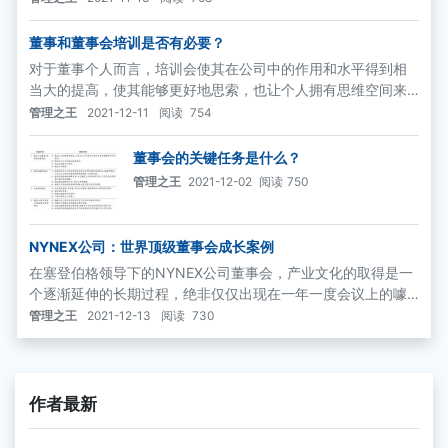
的最佳利益谨慎行事。勤勉义务的具体内容:
董事和董事会培训是否有必要？
对于董事个人而言，培训会使其在公司中的作用和水平得到相
当大的提高，使其能够更好地思索，也让个人拥有思维空间来
考虑公司的问题，并有助于形成正确的观念。
管理之王
2021-12-11
阅读
754
董事会的关键任务是什么？
管理之王
2021-12-02
阅读
750
NYNEX公司：世界顶级董事会成长案例
在塞登伯格领导下的NYNEX公司董事会，产业文化的取得是一
个逐渐延伸的长期过程，绝非仅仅出现在一年一度会议上的噱
头。尽管很多董事会当时已经开始采用举行年度度假会议的形
管理之王
2021-12-13
阅读
730
式讨论公司战略问题，NYNEX公司却并不跟随潮流。公司把战
略的学习以及制定当做一个持续进行的董事会讨论过程，而将
董事会度假会议这种形式作为学习过程中的一个飞跃形态。
作者最新