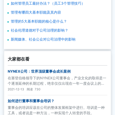
如何管理员工最好办法？（员工3个管理技巧）
管理有哪四大基本职能及其内容
管理的5大基本职能的核心是什么？
社会伦理道德对于公司治理的影响？
新闻媒体、社会公众对公司治理中的影响
大家都在看
NYNEX公司：世界顶级董事会成长案例
在塞登伯格领导下的NYNEX公司董事会，产业文化的取得是一
个逐渐延伸的长期过程，绝非仅仅出现在一年一度会议上的噱
头。尽管很多董事会当时已经开始采用举行年度度假会议的形
2021-12-13
阅读
730
式讨论公司战略问题，NYNEX公司却并不跟随潮流。公司把战
略的学习以及制定当做一个持续进行的董事会讨论过程，而将
如何进行董事和董事会培训？
董事会度假会议这种形式作为学习过程中的一个飞跃形态。
董事会的培训应该在公司的整体发展框架中进行。培训是一种
工具，或者说是一种方法，一种实现个人转变的手段。