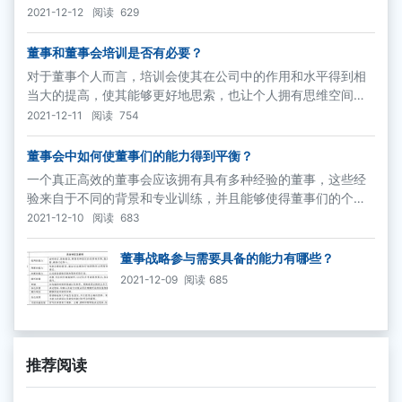
2021-12-12
阅读
629
董事和董事会培训是否有必要？
对于董事个人而言，培训会使其在公司中的作用和水平得到相
当大的提高，使其能够更好地思索，也让个人拥有思维空间来
考虑公司的问题，并有助于形成正确的观念。
2021-12-11
阅读
754
董事会中如何使董事们的能力得到平衡？
一个真正高效的董事会应该拥有具有多种经验的董事，这些经
验来自于不同的背景和专业训练，并且能够使得董事们的个性
和知识达到很好的平衡。这样的董事会将有能力同时以不同的
2021-12-10
阅读
683
方式从几个角度对一个问题进行考察，从而更加全面地分析某
个问题得出正确的结论。
董事战略参与需要具备的能力有哪些？
2021-12-09
阅读
685
推荐阅读